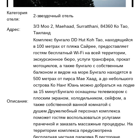
Категория
2-звездочный отель
отеля:
3/3 Moo 2, Maehaad, Surratthani, 84360 Ко Тао,
Адрес:
Таиланд
Комплекс бунгало DD Hut Koh Tao, находящийся
в 100 метрах от пляжа Сайрее, предоставляет
гостям бесплатный Wi-Fi на всей территории,
экскурсионное бюро, услуги трансфера, прокат
мотоциклов, а также бунгало с собственным
балконом и видом на море.Бунгало находятся в
500 метрах от пирса Мае Хаад, а до небольшого
острова Ко Нанг Юань можно добраться на лодке
за 15 минут.Бунгало оснащены телевизором с
плоским экраном, холодильником, сейфом, а
Описание:
также собственной ванной комнатой с
душем.Дружелюбный персонал комплекса
поможет гостям воспользоваться услугами
прачечной и заказать массажные процедуры. На
территории комплекса предусмотрена
бесплатная частная парковка.В ресторане