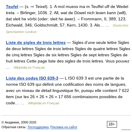
Teufel
— (s. ⇨ Teixel). 1. A mol muess ma m Teuffel uff de Wedel
treta. – Birlinger, 1036. 2. All, wat de Düwel nich lesen kann (will),
dat sleit he vörbi (oder: sleit he äwer). – Frommann, II, 389, 123;
Eichwald, 346; Goldschmidt, 57; Kern, 1430. 3. Als… …
Deutsches
Sprichwörter-Lexikon
Liste de sigles de trois lettres
— Sigles d’une seule lettre Sigles
de deux lettres Sigles de trois lettres Sigles de quatre lettres Sigles
de cinq lettres Sigles de six lettres Sigles de sept lettres Sigles de
huit lettres Cette page liste des sigles de trois lettres. Vous pouvez
…
Wikipédia en Français
Liste des codes ISO 639-3
— L ISO 639 3 est une partie de la
norme ISO 639 qui définit une codification des noms de langues,
avec un niveau de détail linguistique fin, puisqu elle contient 7 622
item (sur les 26 × 26 × 26 = 17 656 combinaisons possibles de
code… …
Wikipédia en Français
© Академик, 2000-2026
18+
Обратная связь:
Техподдержка
,
Реклама на сайте