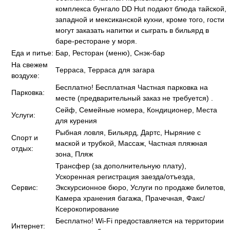
комплекса бунгало DD Hut подают блюда тайской,
западной и мексиканской кухни, кроме того, гости
могут заказать напитки и сыграть в бильярд в
баре-ресторане у моря.
Еда и питье:
Бар, Ресторан (меню), Снэк-бар
На свежем
Терраса, Терраса для загара
воздухе:
Бесплатно! Бесплатная Частная парковка на
Парковка:
месте (предварительный заказ не требуется) .
Сейф, Семейные номера, Кондиционер, Места
Услуги:
для курения
Рыбная ловля, Бильярд, Дартс, Ныряние с
Спорт и
маской и трубкой, Массаж, Частная пляжная
отдых:
зона, Пляж
Трансфер (за дополнительную плату),
Ускоренная регистрация заезда/отъезда,
Сервис:
Экскурсионное бюро, Услуги по продаже билетов,
Камера хранения багажа, Прачечная, Факс/
Ксерокопирование
Бесплатно! Wi-Fi предоставляется на территории
Интернет: